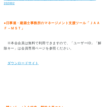
理
202002
想
の
マ
イ
●日事連・建築士事務所のマネージメント支援ツール「ＪＡＡ
ホ
Ｆ－ＭＳＴ」
ー
ム
実
※本会会員は無料で利用できますので、「ユーザーID」「解
現
除キー」は会員専用ページを参照ください。
物
語
ダウンロードサイト
■
小
学
生
夏
休
み
絵