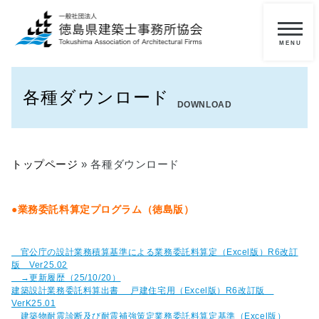
メ
ニ
一
ュ
ー
般
各種ダウンロード
の
DOWNLOAD
方
へ
トップページ
»
各種ダウンロード
■
当
協
●業務委託料算定プログラム（徳島版）
会
に
つ
官公庁の設計業務積算基準による業務委託料算定（Excel版）R6改訂
い
版 Ver25.02
て
→更新履歴（25/10/20）
建築設計業務委託料算出書 戸建住宅用（Excel版）R6改訂版
■
VerK25.01
建築物耐震診断及び耐震補強策定業務委託料算定基準（Excel版）