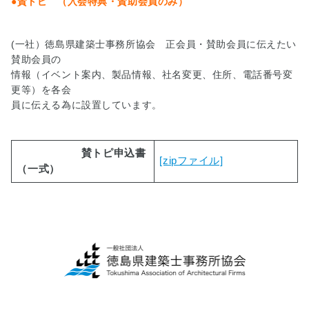
●賛トピ （入会特典・賛助会員のみ）
画
コ
ン
(一社）徳島県建築士事務所協会 正会員・賛助会員に伝えたい
ク
賛助会員の
ー
情報（イベント案内、製品情報、社名変更、住所、電話番号変
ル
更等）を各会
員に伝える為に設置しています。
■
木
造
賛トピ申込書
住
[zipファイル]
宅
（一式）
耐
震
診
断
事
業
■
正