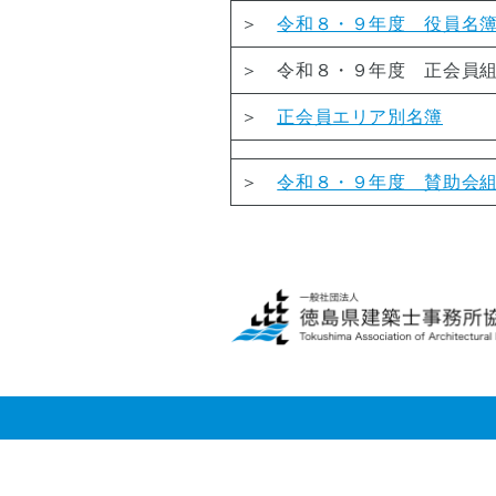
■
つ
＞
令和８・９年度 役員名
入
い
会
て
＞ 令和８・９年度 正会員
案
内
■
＞
正会員エリア別名簿
理
■
想
建
の
＞
令和８・９年度 賛助会
築
マ
士
イ
事
ホ
務
ー
所
ム
登
実
録
現
物
■
語
四
国
■
耐
小
震
学