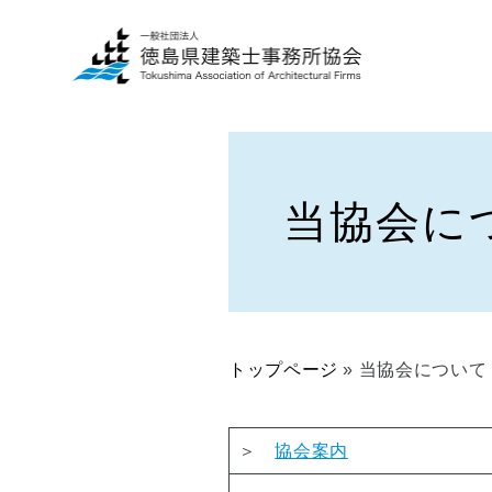
当協会に
一
建
般
築
の
士
方
事
へ
務
トップページ
»
当協会について
所
■
の
当
方
協
＞
協会案内
へ
会
に