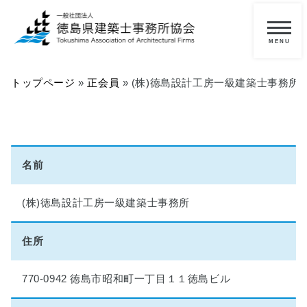
メ
ニ
一
ュ
ー
般
トップページ
»
正会員
»
(株)徳島設計工房一級建築士事務所
の
方
へ
■
名前
当
協
(株)徳島設計工房一級建築士事務所
会
に
つ
住所
い
て
770-0942 徳島市昭和町一丁目１１徳島ビル
■