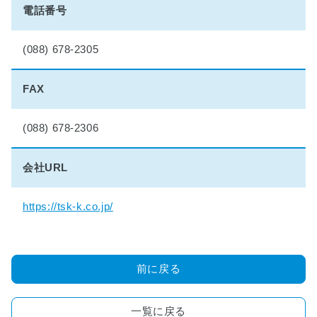
理
電話番号
想
の
マ
(088) 678-2305
イ
ホ
FAX
ー
ム
実
(088) 678-2306
現
物
会社URL
語
■
https://tsk-k.co.jp/
小
学
生
夏
前に戻る
休
み
絵
一覧に戻る