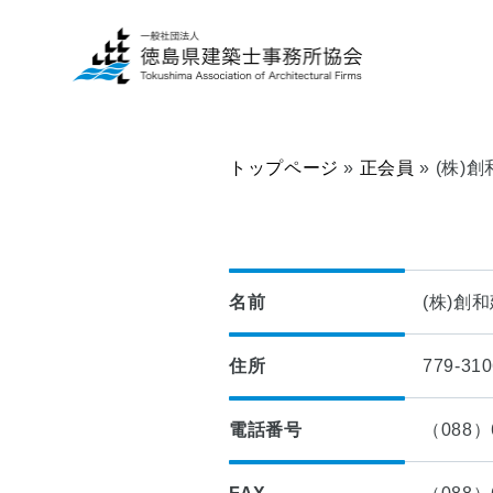
トップページ
»
正会員
»
(株)
一
建
般
築
の
士
名前
(株)創
方
事
へ
務
住所
779-3
所
■
の
当
方
電話番号
（088）6
協
へ
会
に