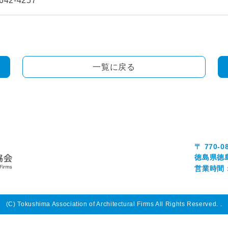
42-4257
一覧に戻る
〒 770-0
徳島県徳
営業時間：0
(C) Tokushima Association of Architectural Firms All Rights Reserved.
.