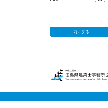
FAX
（088）6
■
つ
入
い
会
て
案
内
■
理
前に戻る
■
想
建
の
築
マ
士
イ
事
ホ
務
ー
所
ム
登
実
録
現
物
■
語
四
国
■
耐
小
震
学