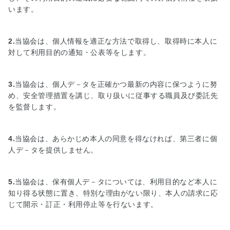
理
います。
想
の
マ
2.
当協会は、個人情報を適正な方法で取得し、取得時に本人に
イ
対して利用目的の通知・公表等をします。
ホ
ー
ム
3.
当協会は、個人デ－タを正確かつ最新の内容に保つように努
実
め、安全管理措置を講じ、取り扱いに従事する職員及び委託先
現
を監督します。
物
語
4.
当協会は、あらかじめ本人の同意を得なければ、第三者に個
■
人デ－タを提供しません。
小
学
生
5.
当協会は、保有個人デ－タについては、利用目的など本人に
夏
知り得る状態に置き、特別な理由がない限り、本人の請求に応
休
じて開示・訂正・利用停止等を行ないます。
み
絵