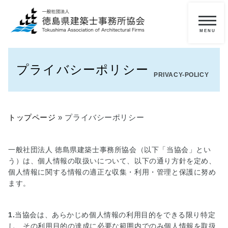
メ
ニ
一
ュ
ー
般
プライバシーポリシー
の
PRIVACY-POLICY
方
へ
トップページ
»
プライバシーポリシー
■
当
協
一般社団法人 徳島県建築士事務所協会（以下「当協会」とい
会
う）は、個人情報の取扱いについて、以下の通り方針を定め、
に
個人情報に関する情報の適正な収集・利用・管理と保護に努め
つ
ます。
い
て
1.
当協会は、あらかじめ個人情報の利用目的をできる限り特定
■
し、その利用目的の達成に必要な範囲内でのみ個人情報を取扱