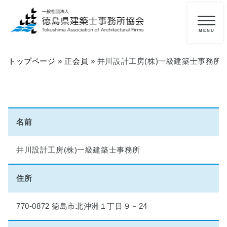
メ
ニ
一
ュ
ー
般
トップページ
»
正会員
»
井川設計工房(株)一級建築士事務所
の
方
へ
■
名前
当
協
井川設計工房(株)一級建築士事務所
会
に
つ
住所
い
て
770-0872 徳島市北沖洲１丁目９－24
■