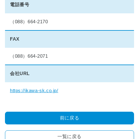
理
電話番号
想
の
マ
（088）664-2170
イ
ホ
FAX
ー
ム
実
（088）664-2071
現
物
会社URL
語
■
https://ikawa-sk.co.jp/
小
学
生
夏
前に戻る
休
み
絵
一覧に戻る