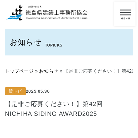
メ
ニ
一
ュ
ー
般
お知らせ
の
TOPICKS
方
へ
トップページ
»
お知らせ
»
【是非ご応募ください！】第42回 NIC
■
当
協
賛トピ
2025.05.30
会
に
【是非ご応募ください！】第42回
つ
NICHIHA SIDING AWARD2025
い
て
■