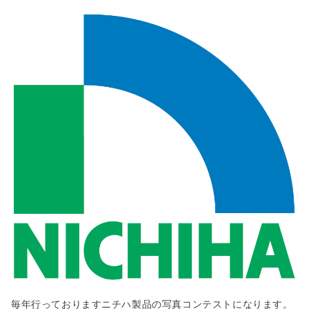
理
想
の
マ
イ
ホ
ー
ム
実
現
物
語
■
小
学
生
夏
休
み
絵
毎年行っておりますニチハ製品の写真コンテストになります。