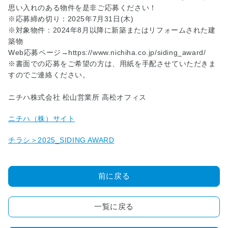
画
思い入れのある物件を是非ご応募ください！
コ
※応募締め切り：2025年7月31日(木)
ン
※対象物件：2024年8月以降に新築またはリフォームされた建
ク
築物
ー
Web応募ページ→https://www.nichiha.co.jp/siding_award/
ル
※書面での応募をご希望の方は、用紙を手配させていただきま
すのでご連絡ください。
■
木
ニチハ株式会社 松山営業所 高松オフィス
造
住
ニチハ（株）サイト
宅
耐
チラシ＞2025_SIDING AWARD
震
診
断
前に戻る
事
業
一覧に戻る
■
正