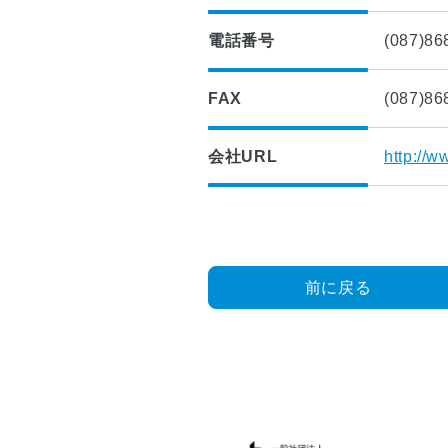
■
つ
入
い
電話番号
(087)86
会
て
案
内
■
FAX
(087)86
理
■
想
建
会社URL
http://w
の
築
マ
士
イ
事
ホ
務
ー
所
ム
登
前に戻る
実
録
現
物
■
語
四
国
■
耐
小
震
学