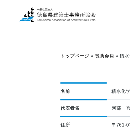
トップページ
»
賛助会員
»
積水
一
建
般
築
の
士
方
事
へ
務
名前
積水化学
所
■
の
代表者名
阿部 
当
方
協
へ
会
住所
〒761
に