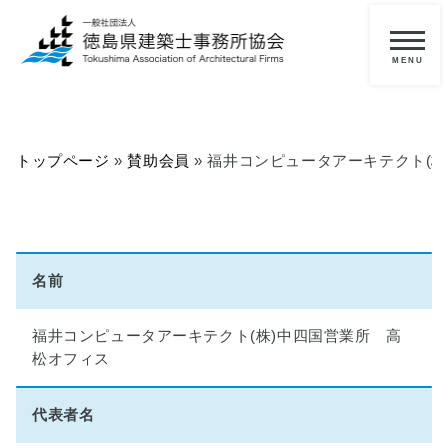
メ
ニ
一
ュ
ー
般
の
トップページ
»
賛助会員
»
福井コンピュータアーキテクト(株
方
へ
■
当
協
名前
会
に
福井コンピュータアーキテクト(株)中四国営業所 高
つ
松オフィス
い
て
代表者名
■