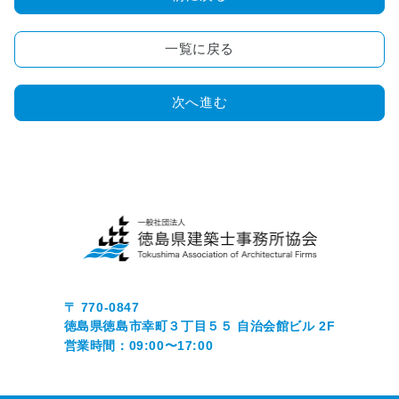
画
コ
ン
一覧に戻る
ク
ー
次へ進む
ル
■
木
造
住
宅
耐
震
診
断
〒 770-0847
事
徳島県徳島市幸町３丁目５５ 自治会館ビル 2F
業
営業時間：09:00〜17:00
■
正