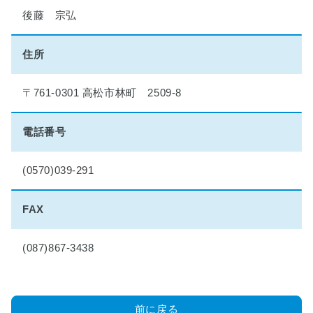
理
後藤 宗弘
想
の
マ
住所
イ
ホ
ー
〒761-0301 高松市林町 2509-8
ム
実
電話番号
現
物
語
(0570)039-291
■
FAX
小
学
生
(087)867-3438
夏
休
み
絵
前に戻る