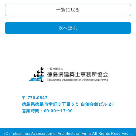
画
コ
一覧に戻る
ン
ク
次へ進む
ー
ル
■
木
造
住
宅
耐
震
診
〒 770-0847
断
徳島県徳島市幸町３丁目５５ 自治会館ビル 2F
事
営業時間：09:00〜17:00
業
■
正
(C) Tokushima Association of Architectural Firms All Rights Reserved.
.