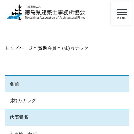
メ
ニ
一
ュ
ー
般
の
トップページ
»
賛助会員
»
(株)カナック
方
へ
■
当
協
名前
会
に
(株)カナック
つ
い
て
代表者名
■
大石橋 政仁