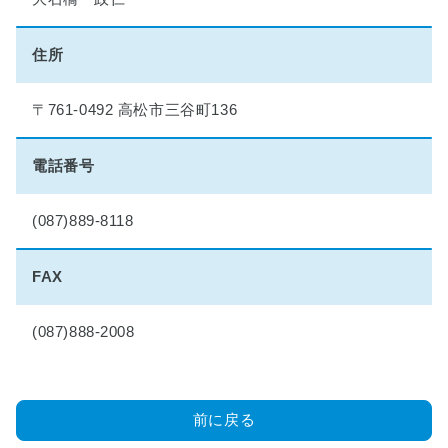
理
想
の
住所
マ
イ
〒761-0492 高松市三谷町136
ホ
ー
ム
電話番号
実
現
物
(087)889-8118
語
FAX
■
小
学
(087)888-2008
生
夏
休
み
前に戻る
絵