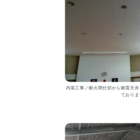
断
事
■
業
情
報
■
提
正
供
会
員
■
作
各
品
種
紹
ダ
介
ウ
ン
■
内装工事／耐火間仕切から耐震天井
ロ
情
ておりま
ー
報
ド
提
供
■
専
門
相