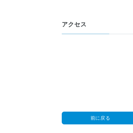
会
員
専
用
アクセス
ペ
ー
ジ
■
情
報
提
供
前に戻る