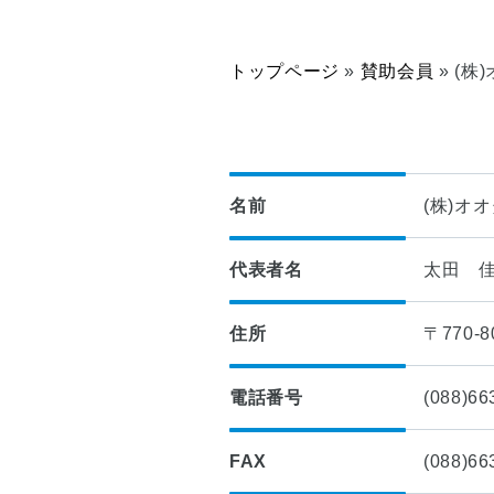
■
つ
入
い
会
て
トップページ
»
賛助会員
»
(株
案
内
■
理
■
想
建
の
築
マ
名前
(株)オ
士
イ
事
ホ
務
代表者名
太田 
ー
所
ム
登
実
住所
〒770-
録
現
物
■
電話番号
(088)66
語
四
国
■
耐
FAX
(088)66
小
震
学