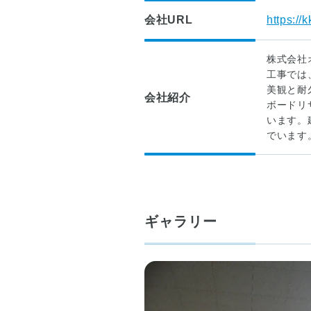
診
生
会社URL
https://k
断
夏
評
休
定
み
株式会社
委
絵
工事では
員
画
美観と耐
会社紹介
会
コ
ボードリ
ン
います。
■
ク
でいます
講
ー
習
ル
会
案
■
内
木
ギャラリー
造
■
住
刊
宅
行
耐
物
震
販
診
売