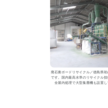
談
サ
ー
ビ
ス
=
会
員
専
用
=
■
ス
廃石膏ボードリサイクル／徳島県初
ケ
です。国内最高水準のリサイクル技
ジ
全屋内処理で大型集塵機も設置し
ュ
ー
ル
■