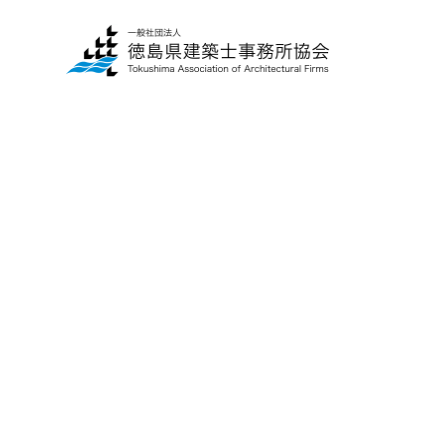
一
建
般
築
の
士
方
事
へ
務
所
■
の
当
方
協
へ
会
に