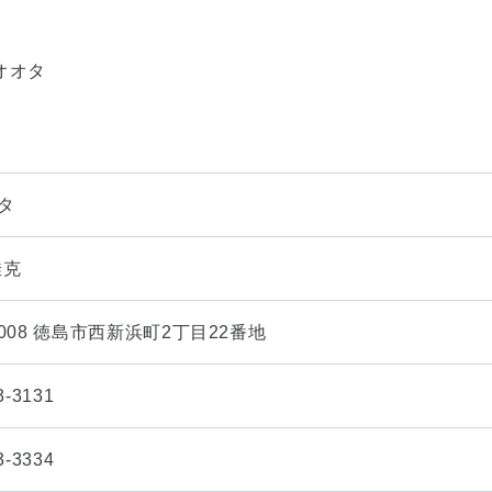
)オオタ
オタ
佳克
8008 徳島市西新浜町2丁目22番地
3-3131
3-3334