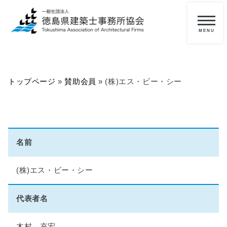
メ
ニ
一
ュ
ー
般
の
トップページ
»
賛助会員
»
(株)エス・ビー・シー
方
へ
■
当
協
名前
会
に
(株)エス・ビー・シー
つ
い
て
代表者名
■
木村 充宏