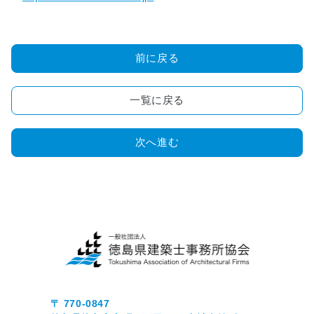
画
コ
ン
ク
前に戻る
ー
ル
一覧に戻る
■
木
造
次へ進む
住
宅
耐
震
診
断
事
業
■
〒 770-0847
正