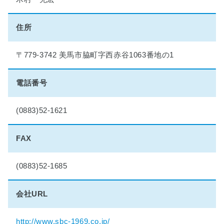
理
想
の
住所
マ
イ
〒779-3742 美馬市脇町字西赤谷1063番地の1
ホ
ー
ム
電話番号
実
現
物
(0883)52-1621
語
FAX
■
小
学
(0883)52-1685
生
夏
会社URL
休
み
絵
http://www.sbc-1969.co.jp/