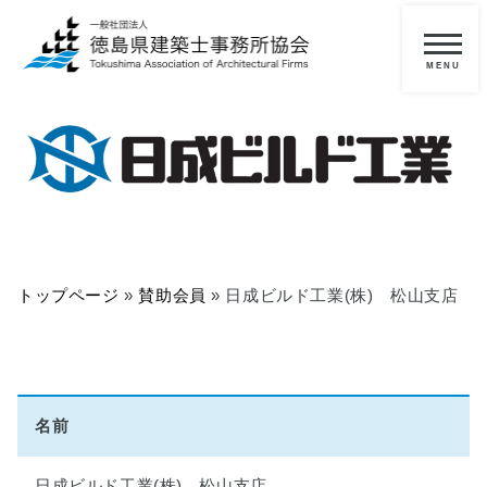
メ
ニ
一
ュ
ー
般
の
方
へ
■
当
トップページ
»
賛助会員
»
日成ビルド工業(株) 松山支店
協
会
に
つ
い
て
名前
■
日成ビルド工業(株) 松山支店