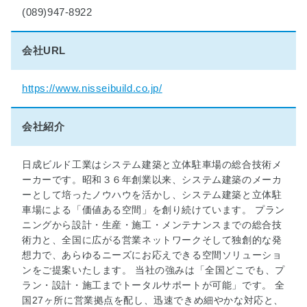
画
(089)947-8922
コ
ン
ク
会社URL
ー
ル
https://www.nisseibuild.co.jp/
■
木
会社紹介
造
住
日成ビルド工業はシステム建築と立体駐車場の総合技術メ
宅
ーカーです。昭和３６年創業以来、システム建築のメーカ
耐
ーとして培ったノウハウを活かし、システム建築と立体駐
震
車場による「価値ある空間」を創り続けています。 プラン
診
ニングから設計・生産・施工・メンテナンスまでの総合技
断
術力と、全国に広がる営業ネットワークそして独創的な発
事
想力で、あらゆるニーズにお応えできる空間ソリューショ
業
ンをご提案いたします。 当社の強みは「全国どこでも、プ
■
ラン・設計・施工までトータルサポートが可能」です。 全
正
国27ヶ所に営業拠点を配し、迅速できめ細やかな対応と、