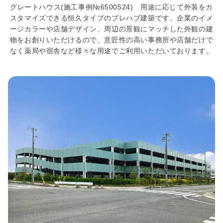
グレートハウス(施工事例№6500524) 用途に応じて外装をカ
■
スタマイズできる恒久タイプのプレハブ建築です。企業のイメ
四
ージカラーや店舗デザイン、周辺の景観にマッチした外観の建
国
物をお創りいただけるので、意匠性の高い事務所や店舗だけで
耐
なく薬局や宿舎など様々な用途でご利用いただいております。
震
診
断
評
定
委
員
会
■
講
習
会
案
内