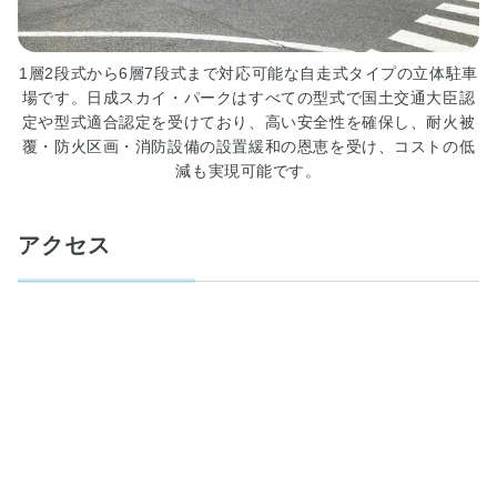
■
刊
行
1層2段式から6層7段式まで対応可能な自走式タイプの立体駐車
物
場です。日成スカイ・パークはすべての型式で国土交通大臣認
販
定や型式適合認定を受けており、高い安全性を確保し、耐火被
売
覆・防火区画・消防設備の設置緩和の恩恵を受け、コストの低
減も実現可能です。
■
情
報
アクセス
提
供
■
各
種
ダ
ウ
ン
ロ
ー