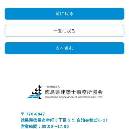
ド
前に戻る
■
専
門
一覧に戻る
相
談
サ
次へ進む
ー
ビ
ス
=
会
員
専
用
=
〒 770-0847
■
徳島県徳島市幸町３丁目５５ 自治会館ビル 2F
ス
営業時間：09:00〜17:00
ケ