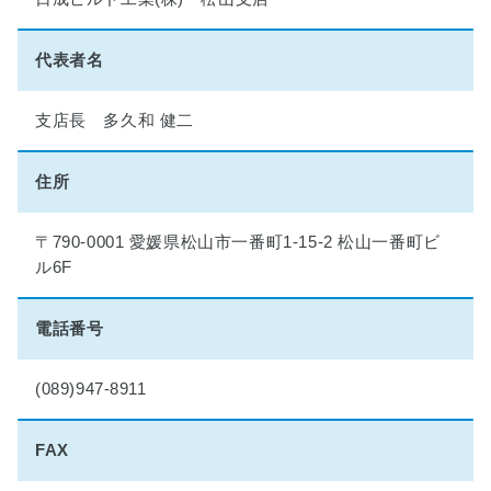
理
想
の
代表者名
マ
イ
ホ
支店長 多久和 健二
ー
ム
住所
実
現
物
〒790-0001 愛媛県松山市一番町1-15-2 松山一番町ビ
語
ル6F
■
電話番号
小
学
生
(089)947-8911
夏
休
FAX
み
絵