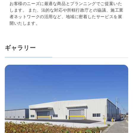
会
お客様のニーズに最適な商品とプランニングでご提案いた
員
します。 また、法的な対応や所轄行政庁との協議、施工業
作
者ネットワークの活用など、地域に密着したサービスを展
品
開いたします。
紹
介
■
ギャラリー
情
報
提
供
建
築
士
事