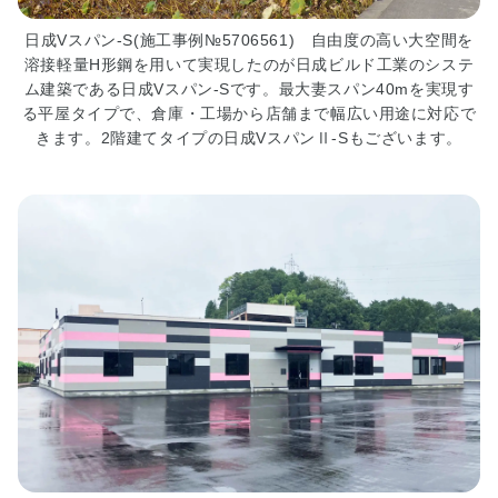
務
所
日成Vスパン-S(施工事例№5706561) 自由度の高い大空間を
の
溶接軽量H形鋼を用いて実現したのが日成ビルド工業のシステ
方
ム建築である日成Vスパン-Sです。最大妻スパン40mを実現す
へ
る平屋タイプで、倉庫・工場から店舗まで幅広い用途に対応で
きます。2階建てタイプの日成VスパンⅡ-Sもございます。
■
入
会
案
内
■
建
築
士
事
務
所
登
録