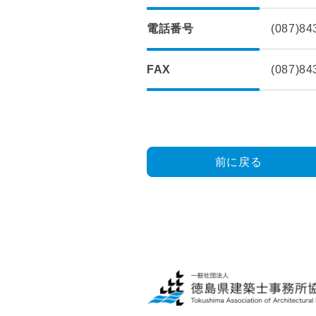
■
つ
入
い
電話番号
(087)84
会
て
案
内
■
FAX
(087)84
理
■
想
建
の
築
マ
士
イ
事
前に戻る
ホ
務
ー
所
ム
登
実
録
現
物
■
語
四
国
■
耐
小
震
学