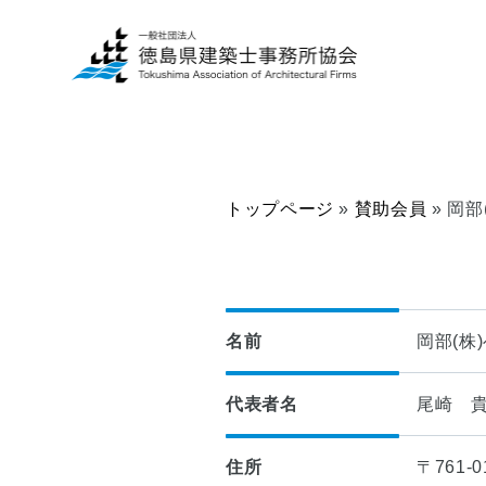
トップページ
»
賛助会員
»
岡部
一
建
般
築
の
士
方
事
へ
務
名前
岡部(株
所
■
の
代表者名
尾崎 
当
方
協
へ
会
住所
〒761-
に