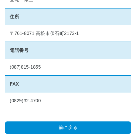
理
想
の
住所
マ
イ
〒761-8071 高松市伏石町2173-1
ホ
ー
ム
電話番号
実
現
物
(087)815-1855
語
FAX
■
小
学
(0829)32-4700
生
夏
休
み
前に戻る
絵