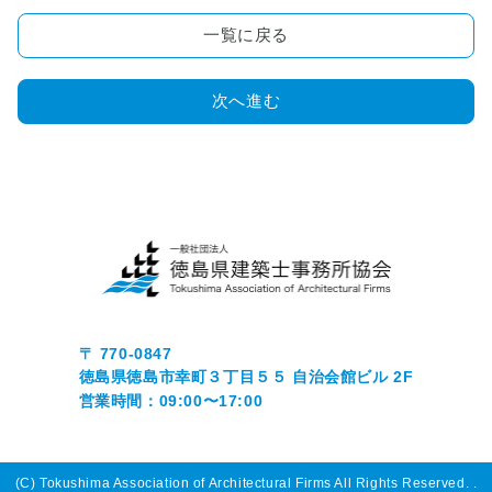
画
コ
一覧に戻る
ン
ク
次へ進む
ー
ル
■
木
造
住
宅
耐
震
診
〒 770-0847
断
徳島県徳島市幸町３丁目５５ 自治会館ビル 2F
事
営業時間：09:00〜17:00
業
■
正
(C) Tokushima Association of Architectural Firms All Rights Reserved.
.