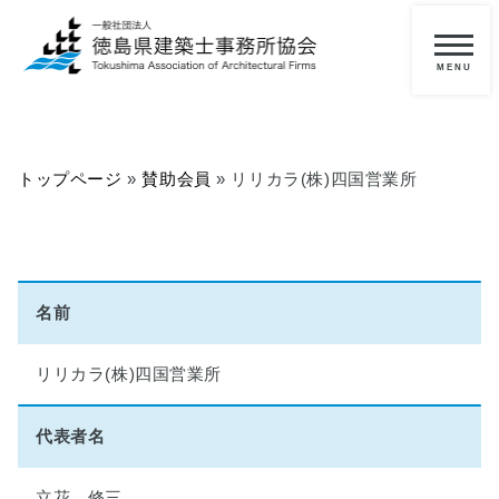
メ
ニ
一
ュ
ー
般
の
トップページ
»
賛助会員
»
リリカラ(株)四国営業所
方
へ
■
当
協
名前
会
に
リリカラ(株)四国営業所
つ
い
て
代表者名
■
立花 修三