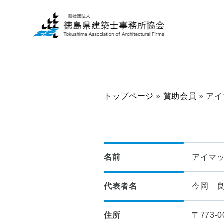
トップページ
»
賛助会員
»
アイ
一
建
般
築
の
士
方
事
へ
務
名前
アイマッ
所
■
の
代表者名
今岡 
当
方
協
へ
会
住所
〒773-
に