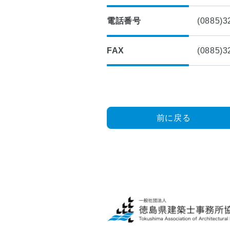
■
つ
入
い
電話番号
(0885)3
会
て
案
内
■
FAX
(0885)3
理
■
想
建
の
築
マ
士
イ
事
前に戻る
ホ
務
ー
所
ム
登
実
録
現
物
■
語
四
国
■
耐
小
震
学