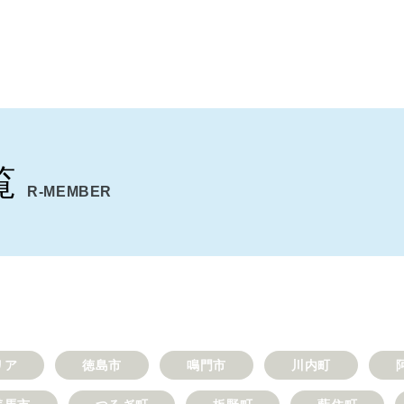
覧
R-MEMBER
リア
徳島市
鳴門市
川内町