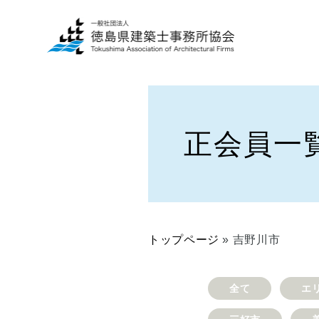
正会員一
一
建
般
築
の
士
方
事
へ
務
トップページ
»
吉野川市
所
■
の
当
方
協
全て
エ
へ
会
に