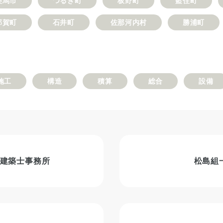
美馬市
つるぎ町
板野町
藍住町
那賀町
石井町
佐那河内村
勝浦町
施工
構造
積算
総合
設備
建築士事務所
松島組