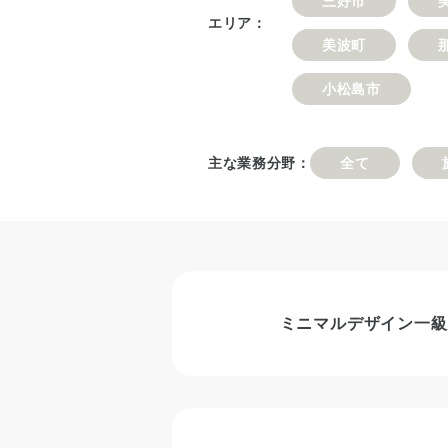
三好市
■
つ
エリア：
入
い
美波町
会
て
案
小松島市
内
■
理
■
想
建
主な業務分野：
全て
の
築
マ
士
イ
事
ホ
務
ー
所
ム
登
実
録
現
ミニマルデザイン一級
物
■
語
四
国
■
耐
小
震
学