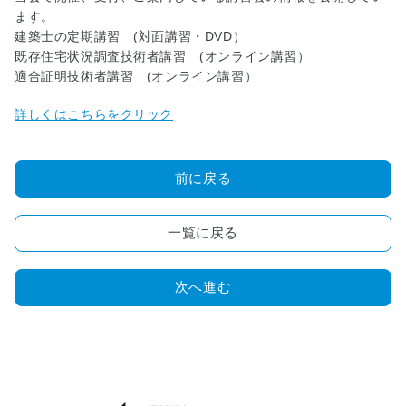
理
ます。
想
建築士の定期講習 (対面講習・DVD）
の
既存住宅状況調査技術者講習 (オンライン講習）
マ
適合証明技術者講習 (オンライン講習）
イ
ホ
詳しくはこちらをクリック
ー
ム
実
前に戻る
現
物
語
一覧に戻る
■
小
次へ進む
学
生
夏
休
み
絵