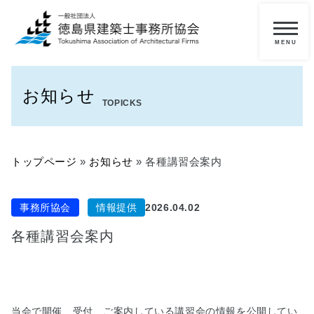
メ
ニ
一
ュ
ー
般
お知らせ
の
TOPICKS
方
へ
トップページ
»
お知らせ
»
各種講習会案内
■
当
協
事務所協会
情報提供
2026.04.02
会
に
各種講習会案内
つ
い
て
■
当会で開催、受付、ご案内している講習会の情報を公開してい